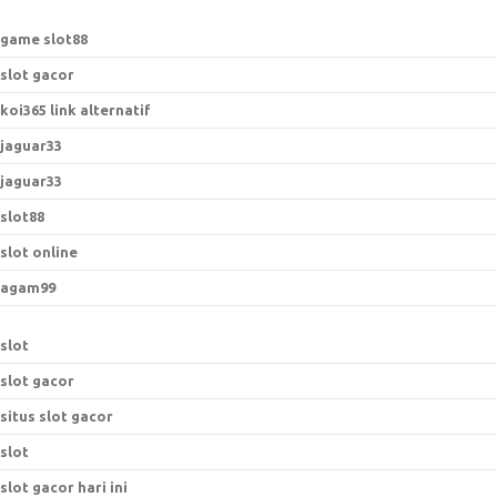
game slot88
slot gacor
koi365 link alternatif
jaguar33
jaguar33
slot88
slot online
agam99
slot
slot gacor
situs slot gacor
slot
slot gacor hari ini