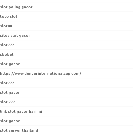
slot paling gacor
toto slot
slot88
situs slot gacor
slot777
sbobet
slot gacor
https://www.denverinternationalcup.com/
slot777
slot gacor
slot 777
link slot gacor hari ini
slot gacor
slot server thailand