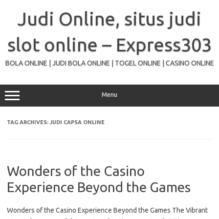
Skip
to
Judi Online, situs judi
content
slot online – Express303
BOLA ONLINE | JUDI BOLA ONLINE | TOGEL ONLINE | CASINO ONLINE
Menu
TAG ARCHIVES:
JUDI CAPSA ONLINE
Wonders of the Casino
Experience Beyond the Games
Wonders of the Casino Experience Beyond the Games The Vibrant