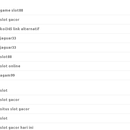
game slot88
slot gacor
koi365 link alternatif
jaguar33
jaguar33
slot88
slot online
agam99
slot
slot gacor
situs slot gacor
slot
slot gacor hari ini