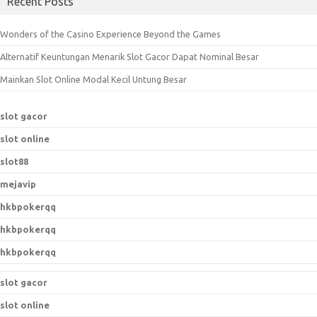
Recent Posts
r
c
Wonders of the Casino Experience Beyond the Games
h
Alternatif Keuntungan Menarik Slot Gacor Dapat Nominal Besar
f
o
Mainkan Slot Online Modal Kecil Untung Besar
r
:
slot gacor
slot online
slot88
mejavip
hkbpokerqq
hkbpokerqq
hkbpokerqq
slot gacor
slot online