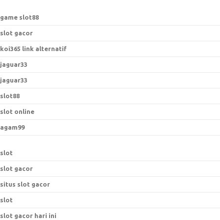
game slot88
slot gacor
koi365 link alternatif
jaguar33
jaguar33
slot88
slot online
agam99
slot
slot gacor
situs slot gacor
slot
slot gacor hari ini