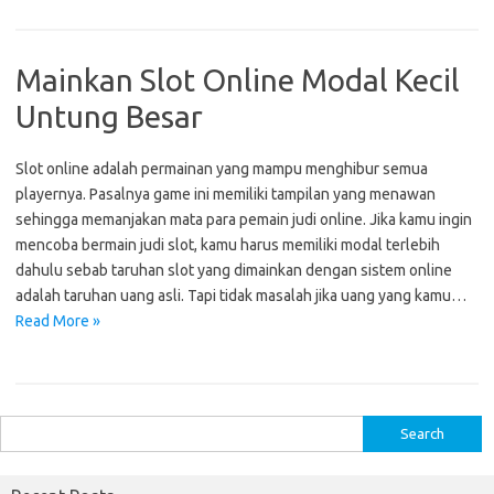
Mainkan Slot Online Modal Kecil
Untung Besar
Slot online adalah permainan yang mampu menghibur semua
playernya. Pasalnya game ini memiliki tampilan yang menawan
sehingga memanjakan mata para pemain judi online. Jika kamu ingin
mencoba bermain judi slot, kamu harus memiliki modal terlebih
dahulu sebab taruhan slot yang dimainkan dengan sistem online
adalah taruhan uang asli. Tapi tidak masalah jika uang yang kamu…
Read More »
S
e
a