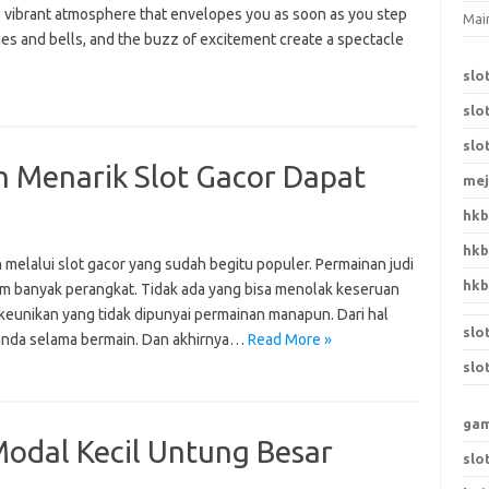
he vibrant atmosphere that envelopes you as soon as you step
Mai
imes and bells, and the buzz of excitement create a spectacle
slo
slo
slo
n Menarik Slot Gacor Dapat
mej
hk
hk
 melalui slot gacor yang sudah begitu populer. Permainan judi
hk
m banyak perangkat. Tidak ada yang bisa menolak keseruan
k keunikan yang tidak dipunyai permainan manapun. Dari hal
slo
anda selama bermain. Dan akhirnya…
Read More »
slo
gam
Modal Kecil Untung Besar
slo