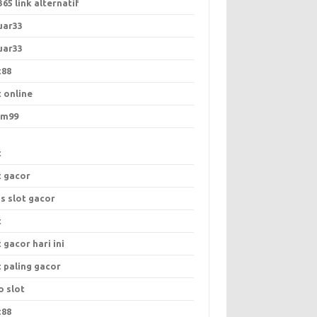
365 link alternatif
uar33
uar33
t88
t online
am99
t
t gacor
us slot gacor
t
t gacor hari ini
t paling gacor
o slot
t88