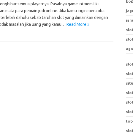
koi
nghibur semua playernya. Pasalnya game ini memiliki
 mata para pemain judi online. Jika kamu ingin mencoba
jag
l terlebih dahulu sebab taruhan slot yang dimainkan dengan
jag
i tidak masalah jika uang yang kamu…
Read More »
slo
slo
ag
slo
slo
sit
slo
slo
slo
tot
slo