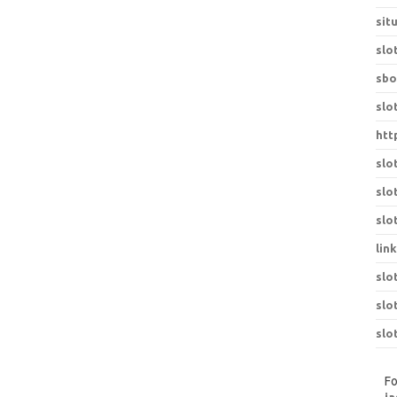
sit
slo
sbo
slo
htt
slo
slo
slo
lin
slo
slo
slo
Fo