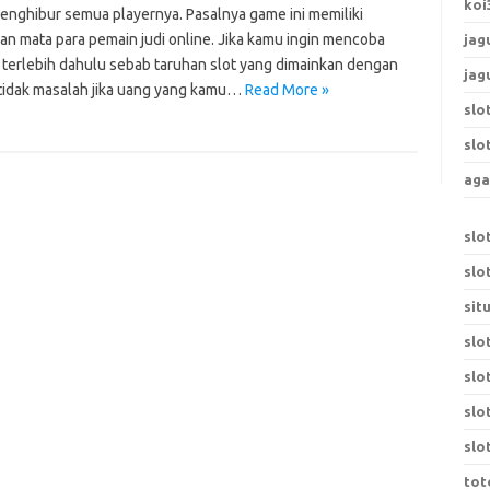
koi
nghibur semua playernya. Pasalnya game ini memiliki
 mata para pemain judi online. Jika kamu ingin mencoba
jag
l terlebih dahulu sebab taruhan slot yang dimainkan dengan
jag
i tidak masalah jika uang yang kamu…
Read More »
slo
slo
ag
slo
slo
sit
slo
slo
slo
slo
tot