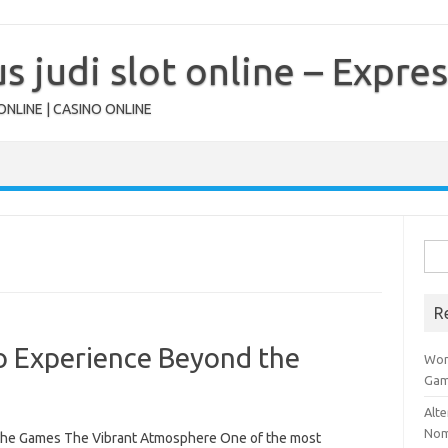
us judi slot online – Expre
ONLINE | CASINO ONLINE
Sea
for:
R
o Experience Beyond the
Won
Ga
Alt
Nom
the Games The Vibrant Atmosphere One of the most