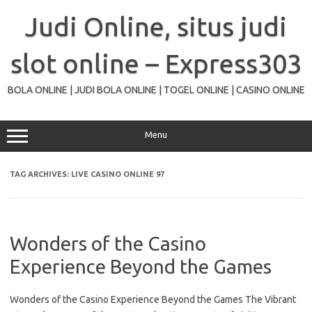
Skip
to
Judi Online, situs judi
content
slot online – Express303
BOLA ONLINE | JUDI BOLA ONLINE | TOGEL ONLINE | CASINO ONLINE
Menu
TAG ARCHIVES:
LIVE CASINO ONLINE 97
Wonders of the Casino
Experience Beyond the Games
Wonders of the Casino Experience Beyond the Games The Vibrant