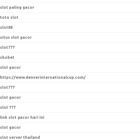
slot paling gacor
toto slot
slot88
situs slot gacor
slot777
sbobet
slot gacor
https://www.denverinternationalcup.com/
slot777
slot gacor
slot 777
link slot gacor hari ini
slot gacor
slot server thailand