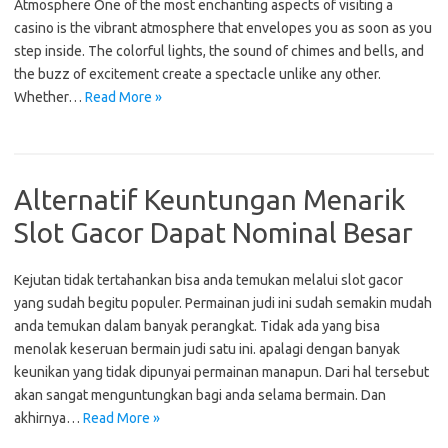
Atmosphere One of the most enchanting aspects of visiting a
casino is the vibrant atmosphere that envelopes you as soon as you
step inside. The colorful lights, the sound of chimes and bells, and
the buzz of excitement create a spectacle unlike any other.
Whether…
Read More »
Alternatif Keuntungan Menarik
Slot Gacor Dapat Nominal Besar
Kejutan tidak tertahankan bisa anda temukan melalui slot gacor
yang sudah begitu populer. Permainan judi ini sudah semakin mudah
anda temukan dalam banyak perangkat. Tidak ada yang bisa
menolak keseruan bermain judi satu ini. apalagi dengan banyak
keunikan yang tidak dipunyai permainan manapun. Dari hal tersebut
akan sangat menguntungkan bagi anda selama bermain. Dan
akhirnya…
Read More »