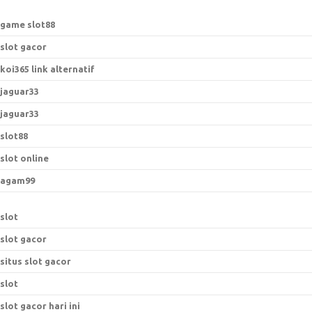
game slot88
slot gacor
koi365 link alternatif
jaguar33
jaguar33
slot88
slot online
agam99
slot
slot gacor
situs slot gacor
slot
slot gacor hari ini