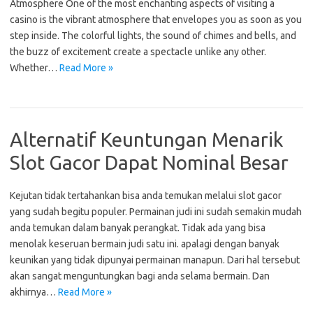
Atmosphere One of the most enchanting aspects of visiting a
casino is the vibrant atmosphere that envelopes you as soon as you
step inside. The colorful lights, the sound of chimes and bells, and
the buzz of excitement create a spectacle unlike any other.
Whether…
Read More »
Alternatif Keuntungan Menarik
Slot Gacor Dapat Nominal Besar
Kejutan tidak tertahankan bisa anda temukan melalui slot gacor
yang sudah begitu populer. Permainan judi ini sudah semakin mudah
anda temukan dalam banyak perangkat. Tidak ada yang bisa
menolak keseruan bermain judi satu ini. apalagi dengan banyak
keunikan yang tidak dipunyai permainan manapun. Dari hal tersebut
akan sangat menguntungkan bagi anda selama bermain. Dan
akhirnya…
Read More »