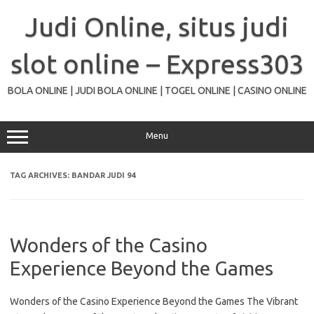
Skip
to
Judi Online, situs judi
content
slot online – Express303
BOLA ONLINE | JUDI BOLA ONLINE | TOGEL ONLINE | CASINO ONLINE
Menu
TAG ARCHIVES:
BANDAR JUDI 94
Wonders of the Casino
Experience Beyond the Games
Wonders of the Casino Experience Beyond the Games The Vibrant